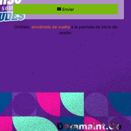
Enviar
Olvídalo,
enviámelo de vuelta
a la pantalla de inicio de
sesión.
Datamaint.Co