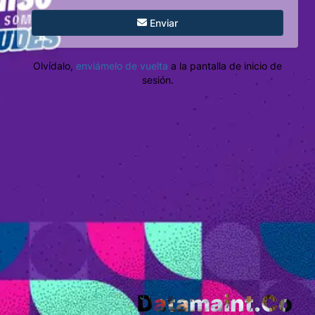
Enviar
Olvídalo,
enviámelo de vuelta
a la pantalla de inicio de
sesión.
Datamaint.Co